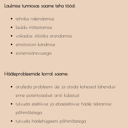
Laulmise tunniosas saame teha tööd:
tehnika rakendamise
lauldu mõtestamise
vokaalse stilistika arendamise
emotsiooni kandmise
esinemisärevusega
Hääleprobleemide korral saame:
arutleda probleemi üle ja otsida koheseid lahendusi
enne potentsiaalset arsti külastust
tutvuda efektiivse ja ebaefektiivse hääle tekitamise
põhimõtetega
tutvuda häälehügieeni põhimõtetega