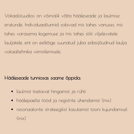
Vokaalstuudios on võimalik võtta hääleseade ja laulmise
eratunde. Individuaaltunnid sobivad mis tahes vanuses, mis
tahes varasema kogemuse ja mis tahes stiili viljelevatele
lauljatele, ent on eelkõige suunatud juba edasijõudnud laulja
vokaaltehnika viimistlemisele.
Hääleseade tunniosas saame õppida:
laulmist toetavat hingamist ja rühti
häälepaelte tööd ja registrite ühendamist (mix)
resonaatorite strateegilist kasutamist tooni kujundamisel
(mix)