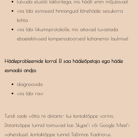
tutvuda elustiili faktoritega, mis häält enim mõjutavad
viia läbi esmaseid hinnanguid kõnehääle seisukorra
kohta
viia läbi liikumisprotokolle, mis aitavad tuvastada
ebaefektiivseid kompensatoorseid kohanemisi laulmisel
Hääleprobleemide korral EI saa hääleõpetaja ega hääle
esmaabi andja:
diagnoosida
viia läbi ravi
Tundi saab võtta nii distants- kui kontaktõppe vormis.
Distantsõppe tunnid toimuvad kas Skype’i või Google Meet’i
vahendusel, kontaktõppe tunnid Tallinnas Kadriorus.